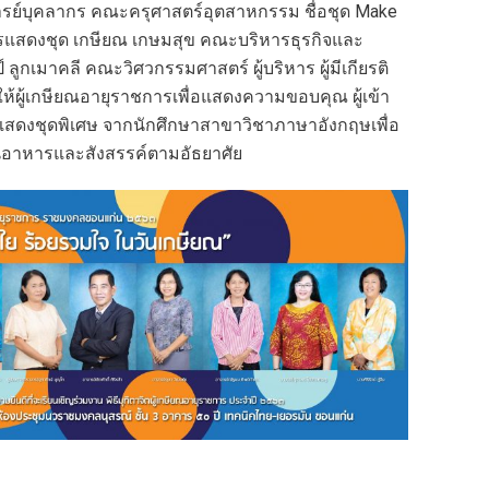
ย์บุคลากร คณะครุศาสตร์อุตสาหกรรม ชื่อชุด Make
รแสดงชุด เกษียณ เกษมสุข คณะบริหารธุรกิจและ
ูกเมาคลี คณะวิศวกรรมศาสตร์ ผู้บริหาร ผู้มีเกียรติ
้ผู้เกษียณอายุราชการเพื่อแสดงความขอบคุณ ผู้เข้า
รแสดงชุดพิเศษ จากนักศึกษาสาขาวิชาภาษาอังกฤษเพื่อ
านอาหารและสังสรรค์ตามอัธยาศัย