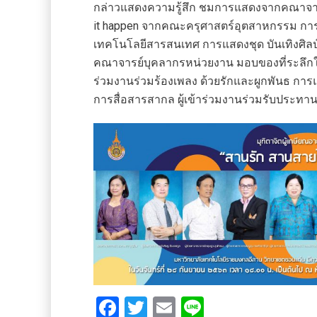
กล่าวแสดงความรู้สึก ชมการแสดงจากคณาจาร
it happen จากคณะครุศาสตร์อุตสาหกรรม กา
เทคโนโลยีสารสนเทศ การแสดงชุด บันเทิงศิลป์ ล
คณาจารย์บุคลากรหน่วยงาน มอบของที่ระลึกให
ร่วมงานร่วมร้องเพลง ด้วยรักและผูกพันธ กา
การสื่อสารสากล ผู้เข้าร่วมงานร่วมรับประท
F
T
E
Li