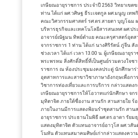
เกษียณอายุราชการ ประจำปี 2563 วิทยาเขตข
ท่าน ได้แก่ ผศ.วศิษฐ ธีระเจตกูล ผศ.มนูญ เทพกิ
คณะวิศวกรรมศาสตร์ รศ.ดร.สายตา บุญโฉม ผศ
บริหารธุรกิจและเทคโนโลยีสารสนเทศ ผศ.ปร
อาจารย์ณัฐมน ทิพย์ตำแย คณะครุศาสตร์อุ
จากราชการ 1 ท่าน ได้แก่ นางศิริรัตน์ ภู่จีน
ช่วงเวลา ได้แก่ เวลา 13.00 น. ผู้เกษียณอา
พระพรหม สิ่งศักดิ์สิทธิ์ที่เป็นศูนย์รวมดวงใจ
ราชการ ณ ห้องประชุมมงคลประดู่ นักศึกษาร่
อุตสาหการและสาขาวิชาภาษาอังกฤษเพื่อการส
วิชาการท่องเที่ยวและการบริการ กล่าวแสดงกต
เกษียณอายุราชการให้โอวาทแก่นักศึกษา จกร
มุทิตาจิต ภายใต้ชื่องาน สานรัก สานสายใย
ภายในงานมีการแสดงฟ้อนรำชุดสานรัก สานสายใ
อายุราชการ ประธานในพิธี ผศ.ดร.อาดา รัยม
แสดงมุทิตาจิต ตัวแทนอาจารย์อาวุโส ผศ.วสัน
โนหัน ตัวแทนสมาคมศิษย์เก่ากล่าวแสดงความรู