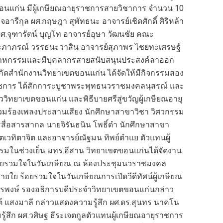
อนแก่น มีผู้เกษียณอายุราชการสายวิชาการ จำนวน 10
จอารีกุล ผศ.กฤษฎา สุพัทธนะ อาจารย์เชิดศักดิ์ ศิริหล้า
.จุฑารัตน์ บุญโท อาจารย์อุษา วัฒนชัย คณะ
ะภาภรณ์ วรรธนะวาสิน อาจารย์สุภาพร ไชยทะเศรษฐ์
ตสาหกรรมและมีบุคลากรสายสนับสนุนประสงค์ลาออก
 สังกัดสำนักงานวิทยาเขตขอนแก่น ได้จัดให้มีกิจกรรมสอง
ยุราชการ ได้สักการะบูชาพระพุทธนวราชมงคลนุสรณ์ และ
ชาววิทยาเขตขอนแก่น และพิธีบายศรีสู่ขวัญผู้เกษียณอายุ
วมร้องเพลงประสานเสียง นักศึกษาสาขาวิชา วิศวกรรม
ื่อสารสากล นายจิรันธนิน โพธิ์ดำ นักศึกษาสาขา
เวทิตาจิต และอาจารย์ณัฐมน ทิพย์ตำแย ตัวแทนผู้
รมในช่วงเย็น มทร.อีสาน วิทยาเขตขอนแก่นได้จัดงาน
 ร้อยรวมใจในวันเกษียณ ณ ห้องประชุมนวราชมงคล
ย ร้อยรวมใจในวันเกษียณการเปิดวีดีทัศน์ผู้เกษียณ
ธุรพงษ์ รองอธิการบดีประจำวิทยาเขตขอนแก่นกล่าว
ต์ แสงมาลี กล่าวแสดงความรู้สึก ผศ.ดร.สุนทร นาคโน
้สึก ผศ.วศิษฐ ธีระเจตกูลตัวแทนผู้เกษียณอายุราชการ