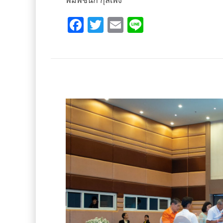
พิมพ์ชนก กุลเพ็ง
F
T
E
Li
a
wi
m
n
ce
tt
ail
e
b
er
o
o
k