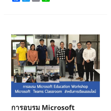
a
wi
m
n
ce
tt
ail
e
b
er
o
o
k
การอบรม Microsoft