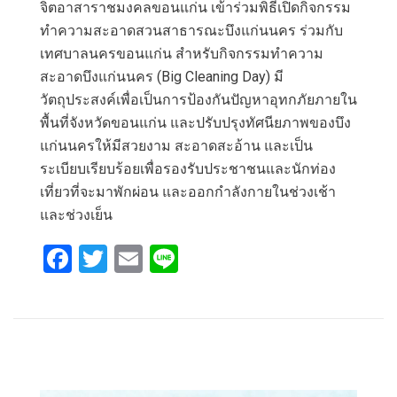
จิตอาสาราชมงคลขอนแก่น เข้าร่วมพิธีเปิดกิจกรรม
ทำความสะอาดสวนสาธารณะบึงแก่นนคร ร่วมกับ
เทศบาลนครขอนแก่น สำหรับกิจกรรมทำความ
สะอาดบึงแก่นนคร (Big Cleaning Day) มี
วัตถุประสงค์เพื่อเป็นการป้องกันปัญหาอุทกภัยภายใน
พื้นที่จังหวัดขอนแก่น และปรับปรุงทัศนียภาพของบึง
แก่นนครให้มีสวยงาม สะอาดสะอ้าน และเป็น
ระเบียบเรียบร้อยเพื่อรองรับประชาชนและนักท่อง
เที่ยวที่จะมาพักผ่อน และออกกำลังกายในช่วงเช้า
และช่วงเย็น
F
T
E
Li
a
wi
m
n
ce
tt
ail
e
b
er
o