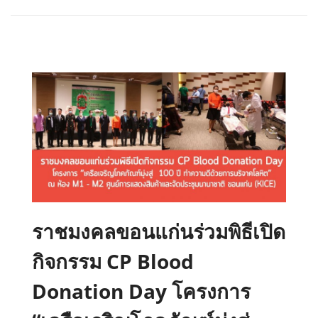
ce
tt
ail
e
b
er
o
o
k
ราชมงคลขอนแก่นร่วมพิธีเปิด
กิจกรรม CP Blood
Donation Day โครงการ