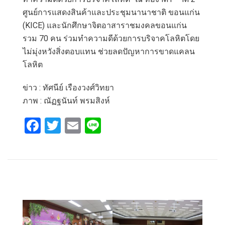
ศูนย์การแสดงสินค้าและประชุมนานาชาติ ขอนแก่น
(KICE) และนักศึกษาจิตอาสาราชมงคลขอนแก่น
รวม 70 คน ร่วมทำความดีด้วยการบริจาคโลหิตโดย
ไม่มุ่งหวังสิ่งตอบแทน ช่วยลดปัญหาการขาดแคลน
โลหิต
ข่าว : ทัศนีย์ เรืองวงศ์วิทยา
ภาพ : ณัฏฐนันท์ พรมสิงห์
F
T
E
Li
a
wi
m
n
ce
tt
ail
e
b
er
o
o
k