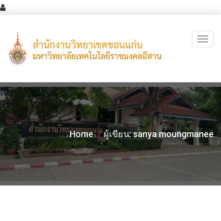
T
o
g
g
l
e
n
a
Home
ผู้เขียน:
sanya moungmanee
v
i
g
a
t
i
o