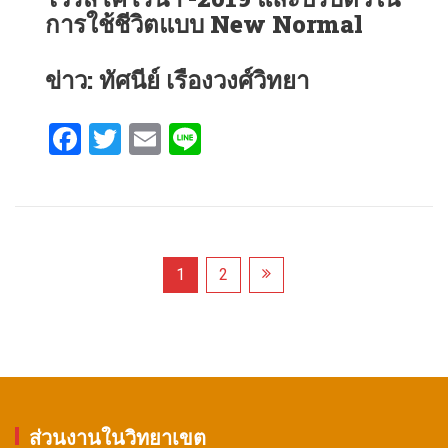
การใช้ชีวิตแบบ New Normal
ข่าว: ทัศนีย์ เรืองวงศ์วิทยา
F
T
E
Li
a
wi
m
n
ce
tt
ail
e
b
er
o
1
2
o
Posts
k
pagination
ส่วนงานในวิทยาเขต