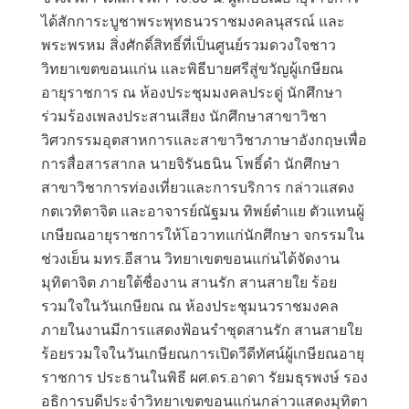
ได้สักการะบูชาพระพุทธนวราชมงคลนุสรณ์ และ
พระพรหม สิ่งศักดิ์สิทธิ์ที่เป็นศูนย์รวมดวงใจชาว
วิทยาเขตขอนแก่น และพิธีบายศรีสู่ขวัญผู้เกษียณ
อายุราชการ ณ ห้องประชุมมงคลประดู่ นักศึกษา
ร่วมร้องเพลงประสานเสียง นักศึกษาสาขาวิชา
วิศวกรรมอุตสาหการและสาขาวิชาภาษาอังกฤษเพื่อ
การสื่อสารสากล นายจิรันธนิน โพธิ์ดำ นักศึกษา
สาขาวิชาการท่องเที่ยวและการบริการ กล่าวแสดง
กตเวทิตาจิต และอาจารย์ณัฐมน ทิพย์ตำแย ตัวแทนผู้
เกษียณอายุราชการให้โอวาทแก่นักศึกษา จกรรมใน
ช่วงเย็น มทร.อีสาน วิทยาเขตขอนแก่นได้จัดงาน
มุทิตาจิต ภายใต้ชื่องาน สานรัก สานสายใย ร้อย
รวมใจในวันเกษียณ ณ ห้องประชุมนวราชมงคล
ภายในงานมีการแสดงฟ้อนรำชุดสานรัก สานสายใย
ร้อยรวมใจในวันเกษียณการเปิดวีดีทัศน์ผู้เกษียณอายุ
ราชการ ประธานในพิธี ผศ.ดร.อาดา รัยมธุรพงษ์ รอง
อธิการบดีประจำวิทยาเขตขอนแก่นกล่าวแสดงมุทิตา