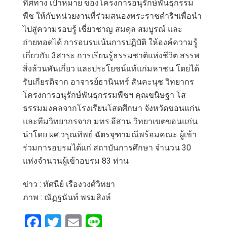
ทิศทาง เป้าหมาย ของโครงการอนุรักษ์พันธุกรรม
พืช ให้กับหน่วยงานที่ร่วมสนองพระราชดำริฯเพื่อนำ
ไปสู่ความรอบรู้ เชี่ยวชาญ สมดุล สมบูรณ์ และ
ถ่ายทอดได้ การอบรบเน้นการปฏิบัติ ให้องค์ความรู้
เกี่ยวกับ 3สาระ การเรียนรู้ธรรมชาติแห่งชีวิต สรรพ
สิ่งล้วนพันเกี่ยว และประโยชน์แท้แก่มหาชน โดยได้
รับเกียรติจาก อาจารย์ธานินทร์ สันคะนุช วิทยากร
โครงการอนุรักษ์พันธุกรรมพืชฯ คุณขนิษฐา โส
ธรรมมงคลจากโรงเรียนโสตศึกษา จังหวัดขอนแก่น
และทีมวิทยากรจาก มทร.อีสาน วิทยาเขตขอนแก่น
นำโดย ผศ.วรุณทิพย์ ฉัตรจุฑามณีพร้อมคณะ ผู้เข้า
ร่วมการอบรมได้แก่ สถาบันการศึกษา จำนวน 30
แห่งจำนวนผู้เข้าอบรม 83 ท่าน
ข่าว : ทัศนีย์ เรืองวงศ์วิทยา
ภาพ : ณัฏฐนันท์ พรมสิงห์
F
T
E
Li