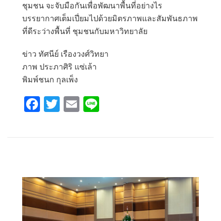
ชุมชน จะจับมือกันเพื่อพัฒนาพื้นที่อย่างไร
บรรยากาศเต็มเปี่ยมไปด้วยมิตรภาพและสัมพันธภาพ
ที่ดีระว่างพื้นที่ ชุมชนกับมหาวิทยาลัย
ข่าว ทัศนีย์ เรืองวงศ์วิทยา
ภาพ ประภาศิริ แซ่เล้า
พิมพ์ชนก กุลเพ็ง
F
T
E
Li
a
wi
m
n
ce
tt
ail
e
b
er
o
o
k