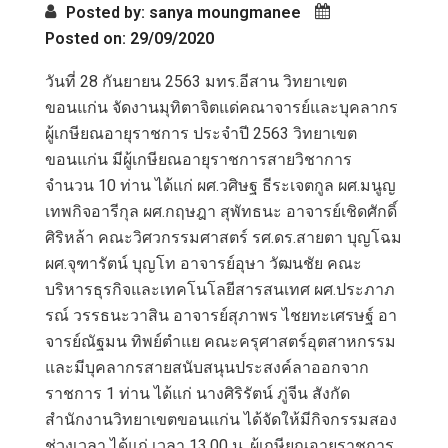
Posted by: sanya moungmanee
Posted on: 29/09/2020
วันที่ 28 กันยายน 2563 มทร.อีสาน วิทยาเขต
ขอนแก่น จัดงานมุทิตาจิตแด่คณาจารย์และบุคลากร
ผู้เกษียณอายุราชการ ประจำปี 2563 วิทยาเขต
ขอนแก่น มีผู้เกษียณอายุราชการสายวิชาการ
จำนวน 10 ท่าน ได้แก่ ผศ.วศิษฐ ธีระเจตกูล ผศ.มนูญ
เทพกิจอารีกุล ผศ.กฤษฎา สุพัทธนะ อาจารย์เชิดศักดิ์
ศิริหล้า คณะวิศวกรรมศาสตร์ รศ.ดร.สายตา บุญโฉม
ผศ.จุฑารัตน์ บุญโท อาจารย์อุษา วัฒนชัย คณะ
บริหารธุรกิจและเทคโนโลยีสารสนเทศ ผศ.ประภาภ
รณ์ วรรธนะวาสิน อาจารย์สุภาพร ไชยทะเศรษฐ์ อา
จารย์ณัฐมน ทิพย์ตำแย คณะครุศาสตร์อุตสาหกรรม
และมีบุคลากรสายสนับสนุนประสงค์ลาออกจาก
ราชการ 1 ท่าน ได้แก่ นางศิริรัตน์ ภู่จีน สังกัด
สำนักงานวิทยาเขตขอนแก่น ได้จัดให้มีกิจกรรมสอง
ช่วงเวลา ได้แก่ เวลา 13.00 น. ผู้เกษียณอายุราชการ